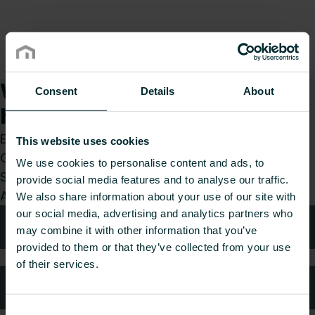
Wie können wir Ihnen
Consent
Details
About
helfen?
Egal, ob Sie Installateur, Architekt, Planer,
This website uses cookies
Großhändler oder Endverbraucher sind, treffen
We use cookies to personalise content and ads, to
Sie eine Wahl und wir kümmern uns gerne um Ihr
provide social media features and to analyse our traffic.
Anliegen.
We also share information about your use of our site with
our social media, advertising and analytics partners who
Technische Beratung
may combine it with other information that you’ve
provided to them or that they’ve collected from your use
of their services.
Häufig gestellte Fragen
Consent