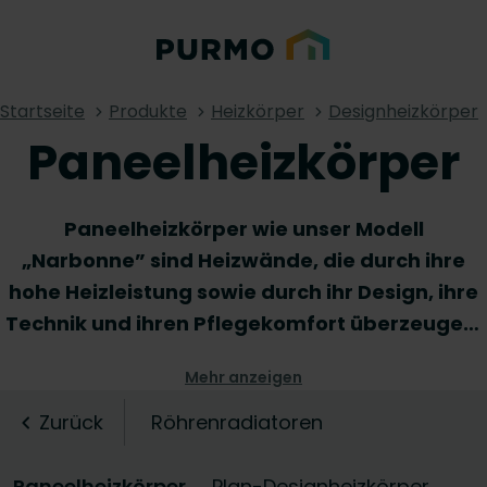
Startseite
Produkte
Heizkörper
Designheizkörper
Paneelheizkörper
Paneelheizkörper wie unser Modell
„Narbonne” sind Heizwände, die durch ihre
hohe Heizleistung sowie durch ihr Design, ihre
Technik und ihren Pflegekomfort überzeugen.
Sie lassen sich problemlos in jede
Mehr anzeigen
Innenarchitektur einfügen. Ob in vertikaler
oder horizontaler Ausführung, mit den
Zurück
Röhrenradiatoren
vielfältigen Anschlussvarianten und den
übereinander bzw. hintereinander
Paneelheizkörper
Plan-Designheizkörper