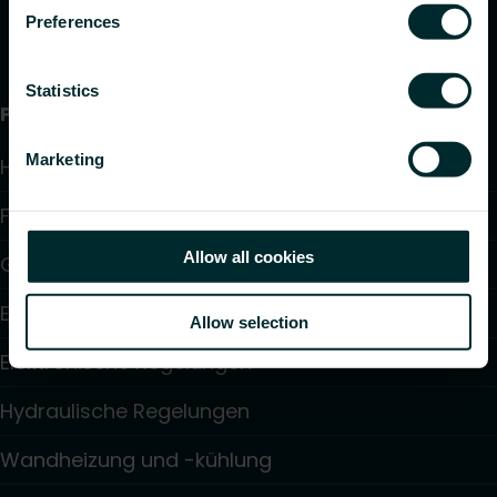
Preferences
Statistics
Produkte
Marketing
Heizkörper
Fußbodenheizung und -kühlung
Allow all cookies
Gebläsekonvektoren
Elektroheizung
Allow selection
Elektronische Regelungen
Hydraulische Regelungen
Wandheizung und -kühlung