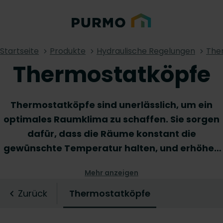
Startseite
Produkte
Hydraulische Regelungen
The
Thermostatköpfe
Thermostatköpfe sind unerlässlich, um ein
optimales Raumklima zu schaffen. Sie sorgen
dafür, dass die Räume konstant die
gewünschte Temperatur halten, und erhöhen
somit den Komfort und die Energieeffizienz.
Mehr anzeigen
Mit dem richtigen Thermostatkopf an Ihren
Heizkörpern sind Sie einem energieeffizienten
Zurück
Thermostatköpfe
Heizsystem einen Schritt näher.