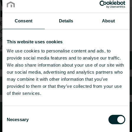
Wie können wir Ihnen
helfen?
Consent
Details
About
Egal, ob Sie Installateur, Architekt, Planer,
Großhändler oder Endverbraucher sind, treffen
Sie eine Wahl und wir kümmern uns gerne um Ihr
This website uses cookies
Anliegen.
We use cookies to personalise content and ads, to
provide social media features and to analyse our traffic.
Technische Beratung
We also share information about your use of our site with
our social media, advertising and analytics partners who
may combine it with other information that you’ve
Häufig gestellte Fragen
provided to them or that they’ve collected from your use
of their services.
Kundendienst
Consent
Necessary
Selection