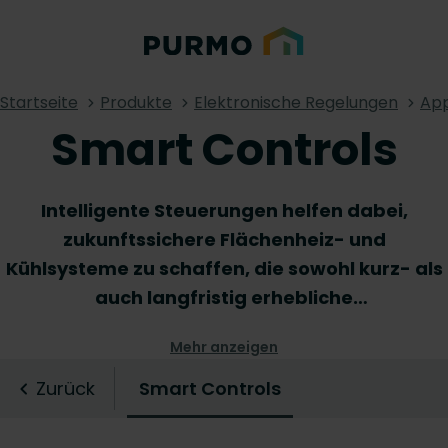
Startseite
Produkte
Elektronische Regelungen
App
Smart Controls
Intelligente Steuerungen helfen dabei,
zukunftssichere Flächenheiz- und
Kühlsysteme zu schaffen, die sowohl kurz- als
auch langfristig erhebliche
Energieeinsparungen bieten. Mit der
Mehr anzeigen
Unterstützung innovativer Technologie und
intuitiver Steuerungen wird das Heizen und
Zurück
Smart Controls
Kühlen unserer Gebäude einfacher und
effizienter als je zuvor. Mit einem Knopfdruck