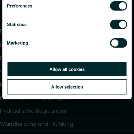
Preferences
Statistics
Produkte
Marketing
Heizkörper
Fußbodenheizung und -kühlung
Allow all cookies
Gebläsekonvektoren
Elektroheizung
Allow selection
Elektronische Regelungen
Hydraulische Regelungen
Wandheizung und -kühlung