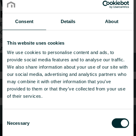
Wie können wir Ihnen
helfen?
Consent
Details
About
Egal, ob Sie Installateur, Architekt, Planer,
Großhändler oder Endverbraucher sind, treffen
Sie eine Wahl und wir kümmern uns gerne um Ihr
This website uses cookies
Anliegen.
We use cookies to personalise content and ads, to
provide social media features and to analyse our traffic.
Technische Beratung
We also share information about your use of our site with
our social media, advertising and analytics partners who
may combine it with other information that you’ve
Häufig gestellte Fragen
provided to them or that they’ve collected from your use
of their services.
Kundendienst
Consent
Necessary
Selection