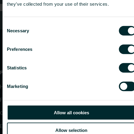
they’ve collected from your use of their services.
Kundendienst
Consent
Necessary
Selection
Preferences
Statistics
Produkte
Heizkörper
Marketing
Fußbodenheizung und -kühlung
Gebläsekonvektoren
Allow all cookies
Elektroheizung
Allow selection