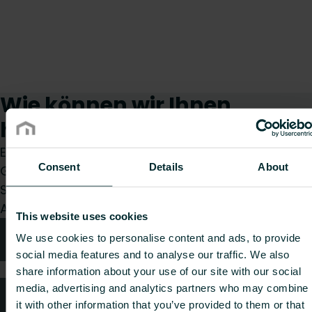
Wie können wir Ihnen
helfen?
Egal, ob Sie Installateur, Architekt, Planer,
Consent
Details
About
Großhändler oder Endverbraucher sind, treffen
Sie eine Wahl und wir kümmern uns gerne um Ihr
Anliegen.
This website uses cookies
Technische Beratung
We use cookies to personalise content and ads, to provide
social media features and to analyse our traffic. We also
share information about your use of our site with our social
media, advertising and analytics partners who may combine
Häufig gestellte Fragen
it with other information that you’ve provided to them or that