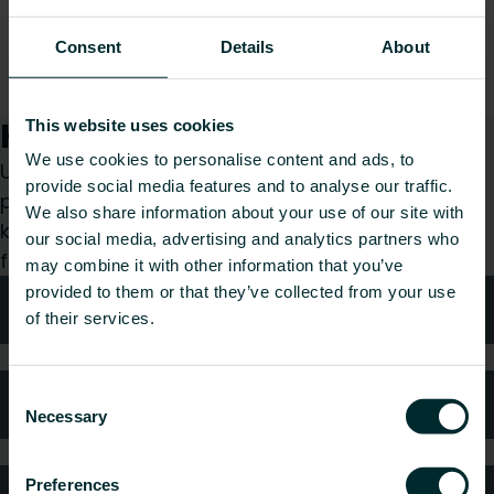
Consent
Details
About
Hvordan kan vi hjælpe dig?
This website uses cookies
We use cookies to personalise content and ads, to
Uanset om du er specificerer, installatør, arkitekt,
provide social media features and to analyse our traffic.
planlægger, grossist eller slutbruger, så vælg en
We also share information about your use of our site with
kategori, og vi vil med glæde tage os af din
our social media, advertising and analytics partners who
forespørgsel.
may combine it with other information that you’ve
provided to them or that they’ve collected from your use
Teknisk rådgivning
of their services.
Consent
Ofte stillede spørgsmål
Necessary
Selection
Preferences