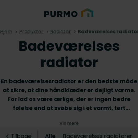
Hjem
Produkter
Radiator
Badeværelses radiato
Badeværelses
radiator
En badeværelsesradiator er den bedste måde
at sikre, at dine håndklæder er dejligt varme.
For lad os være ærlige, der er ingen bedre
følelse end at svøbe sig i et varmt, tørt
håndklæde efter dit bad eller brusebad. Med
Vis mere
en pligetisk badeværelsesradiator tilføjer du
øjeblikkeligt komfort og værdi til rummet. For
Tilbage
Alle
Badeværelses radiatorer