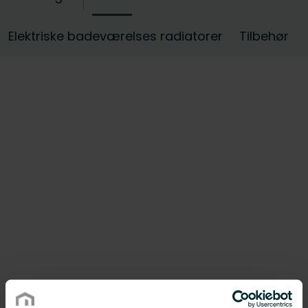
dem, der søger merværdi, tilbyder vi endda et
udvalg af trendy designer
Elektriske badeværelses radiatorer
Tilbehør
badeværelsesradiatorer, så funktion og form
kan kombineres ubesværet. Opdag vores
komplette udvalg af badeværelsesradiatorer
for at finde dit perfekte match.