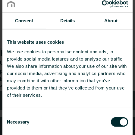
Consent
Details
About
This website uses cookies
Hvordan kan vi hjælpe dig?
We use cookies to personalise content and ads, to
provide social media features and to analyse our traffic.
Uanset om du er specificerer, installatør, arkitekt,
We also share information about your use of our site with
planlægger, grossist eller slutbruger, så vælg en
our social media, advertising and analytics partners who
kategori, og vi vil med glæde tage os af din
may combine it with other information that you’ve
forespørgsel.
provided to them or that they’ve collected from your use
of their services.
Teknisk rådgivning
Consent
Necessary
Selection
Ofte stillede spørgsmål