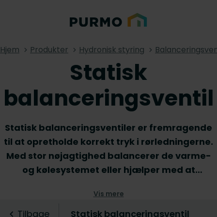
Hjem
Produkter
Hydronisk styring
Balanceringsven
Statisk
balanceringsventil
Statisk balanceringsventiler er fremragende
til at opretholde korrekt tryk i rørledningerne.
Med stor nøjagtighed balancerer de varme-
og kølesystemet eller hjælper med at
optimere funktionaliteten af
Vis mere
vandhanesystemer. Opdag vores statiske
balanceringsventiler, tilgængelige i et bredt
Tilbage
Statisk balanceringsventil