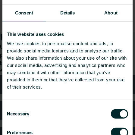
Consent
Details
About
Hvordan kan vi hjælpe dig?
This website uses cookies
We use cookies to personalise content and ads, to
Uanset om du er specificerer, installatør, arkitekt,
provide social media features and to analyse our traffic.
planlægger, grossist eller slutbruger, så vælg en
We also share information about your use of our site with
kategori, og vi vil med glæde tage os af din
our social media, advertising and analytics partners who
forespørgsel.
may combine it with other information that you’ve
provided to them or that they’ve collected from your use
Teknisk rådgivning
of their services.
Consent
Ofte stillede spørgsmål
Necessary
Selection
Preferences