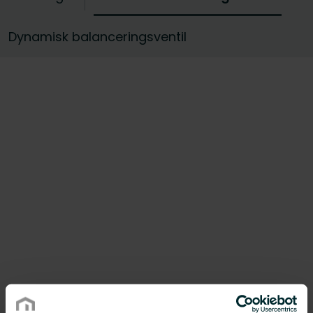
udvalg af størrelser, samt de matchende
tilbehør og balanceringsværktøjer. Blyfri
Dynamisk balanceringsventil
statiske balanceringsventiler er også
tilgængelige for dem, der ønsker at reducere
deres miljøpåvirkning.