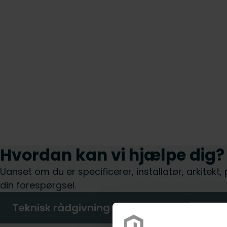
Hvordan kan vi hjælpe dig?
Uanset om du er specificerer, installatør, arkitekt
din forespørgsel.
Teknisk rådgivning