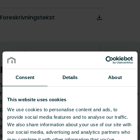
Foreskrivningstekst
Beskrivelse
Til toppen
Produktbeskrivelse
Consent
Details
About
Vægbeslag WK155 er en højkvalitets
monteringsløsning til radiatorer, der kan bære op
This website uses cookies
til 250 kg. Det fås i forskellige finish, herunder hvid
RAL 9016, specialfarver og galvaniserede
We use cookies to personalise content and ads, to
provide social media features and to analyse our traffic.
versioner, hvilket sikrer både æstetisk og
We also share information about your use of our site with
funktionel alsidighed. Dette beslag sikrer stabil og
our social media, advertising and analytics partners who
sikker montering af radiatorer med forskellige
may combine it with other information that you’ve