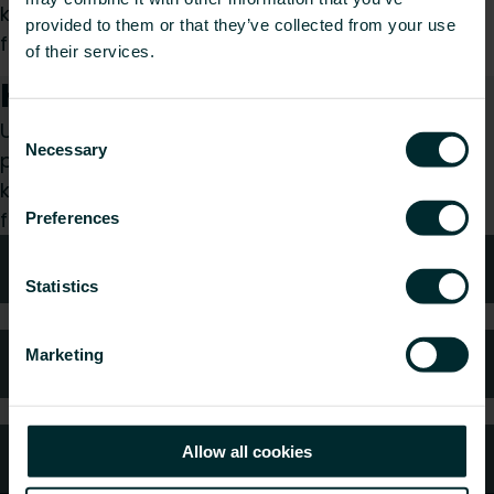
kolonneversioner, hvilket gør det ideelt til
provided to them or that they’ve collected from your use
forskellige installationsmiljøer.
of their services.
Hvordan kan vi hjælpe dig?
Uanset om du er specificerer, installatør, arkitekt,
Consent
Necessary
Selection
planlægger, grossist eller slutbruger, så vælg en
kategori, og vi vil med glæde tage os af din
forespørgsel.
Preferences
Teknisk rådgivning
Statistics
Marketing
Ofte stillede spørgsmål
Allow all cookies
Kundeservice