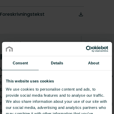
Foreskrivningstekst
Beskrivelse
Til toppen
Produktbeskrivelse
Consent
Details
About
Vægbeslag WK155 er en højkvalitets
monteringsløsning til radiatorer, der kan bære op
This website uses cookies
til 250 kg. Det fås i forskellige finish, herunder hvid
RAL 9016, specialfarver og galvaniserede
We use cookies to personalise content and ads, to
provide social media features and to analyse our traffic.
versioner, hvilket sikrer både æstetisk og
We also share information about your use of our site with
funktionel alsidighed. Dette beslag sikrer stabil og
our social media, advertising and analytics partners who
sikker montering af radiatorer med forskellige
may combine it with other information that you’ve