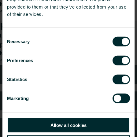
kolonneversioner, hvilket gør det ideelt til
provided to them or that they’ve collected from your use
forskellige installationsmiljøer.
of their services.
Hvordan kan vi hjælpe dig?
Uanset om du er specificerer, installatør, arkitekt,
Consent
Necessary
Selection
planlægger, grossist eller slutbruger, så vælg en
kategori, og vi vil med glæde tage os af din
forespørgsel.
Preferences
Teknisk rådgivning
Statistics
Marketing
Ofte stillede spørgsmål
Allow all cookies
Kundeservice