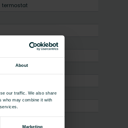
t termostat
About
se our traffic. We also share
ers who may combine it with
 services.
Marketing