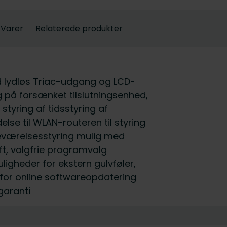
Varer
Relaterede produkter
ed lydløs Triac-udgang og LCD-
 på forsænket tilslutningsenhed,
yring af tidsstyring af
lse til WLAN-routeren til styring
deværelsesstyring mulig med
ft, valgfrie programvalg
ligheder for ekstern gulvføler,
for online softwareopdatering
garanti