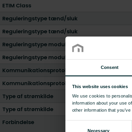
ETIM Class
Reguleringstype tænd/sluk
Reguleringstype tænd/sluk
Reguleringstype modulerende
Reguleringstype modulerende
Consent
Kommunikationsprotokol
Kommunikationsprotokol
This website uses cookies
Type af strømkilde
We use cookies to personalis
information about your use of
Type af strømkilde
other information that you’ve
Forbindelse
Consent
Necessary
Selection