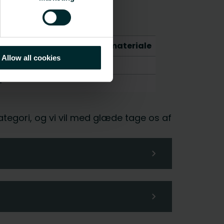
CO2/Kg ækvivalent pr. kg materiale
Allow all cookies
-
-
kategori, og vi vil med glæde tage os af