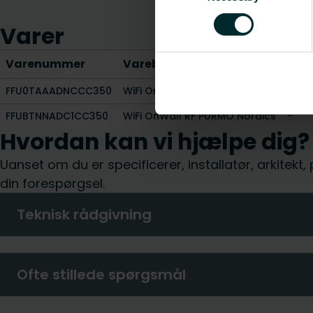
Varer
Varenummer
Varebeskrivelse
Høj
FFU0TAAADNCCC350
WiFi OnWall 24V PURMO Nord.
-
FFUBTNNADC1CC350
WiFi OnWall RF PURMO Nordics
-
Hvordan kan vi hjælpe dig?
Uanset om du er specificerer, installatør, arkitekt
din forespørgsel.
Teknisk rådgivning
Ofte stillede spørgsmål