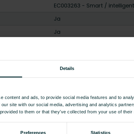
EC003263 - Smart / intelligen
Ja
Ja
Ja
Nej
Details
Andet
Mærkeafhængig
Batteri
-
24 V
e content and ads, to provide social media features and to analy
 our site with our social media, advertising and analytics partn
24 V
-
230 V
 provided to them or that they’ve collected from your use of their
Trådløs
-
3-wire
Preferences
Statistics