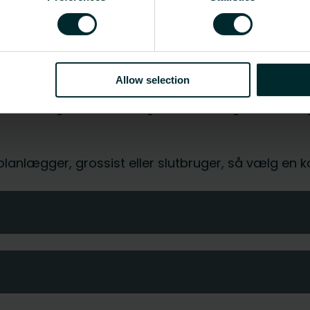
Vis alle
de [mm]
Bredde [mm]
Dybde [mm]
Vægt [kg]
Allow selection
85
-
0.145
-
-
-
, planlægger, grossist eller slutbruger, så vælg en 