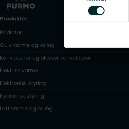
Produkter
Radiator
Gulv varme og køling
Konvektorer og blæser konvektorer
Elektrisk varme
Elektronisk styring
Hydronisk styring
Loft varme og køling