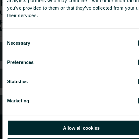
Hvordan kan vi hjælpe dig?
analytics partners who may combine it with other information
you’ve provided to them or that they’ve collected from your u
Uanset om du er specificerer, installatør, arkitekt,
their services.
planlægger, grossist eller slutbruger, så vælg en
kategori, og vi vil med glæde tage os af din
forespørgsel.
Consent
Necessary
Selection
Teknisk rådgivning
Preferences
Ofte stillede spørgsmål
Statistics
Marketing
Kundeservice
Allow all cookies