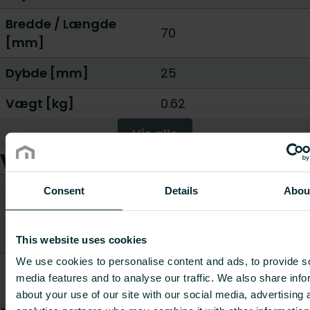
Bredde / Længde
70
[mm]
Dybde [mm]
25
Vægt [kg]
0.62
Vis alle
Varer
CO2/Kg
Consent
Details
Abou
Vægt
ækviva
Varenummer
Varebeskrivelse
[kg]
pr. kg
materia
This website uses cookies
We use cookies to personalise content and ads, to provide s
E2‑ventilator
AZ0E2030F0001000
70×70×25 / 300
0.62
-
media features and to analyse our traffic. We also share info
mm
about your use of our site with our social media, advertising 