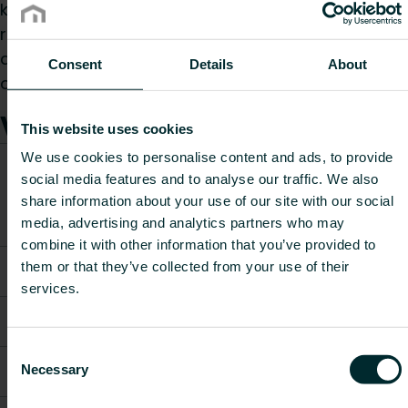
kvalitet, er den kompatibel med forskellige
radiator modeller. Termostatisk ventilhoved,
designfinish integrerer perfekt i moderne miljøer
Consent
Details
About
og sikrer effektivitet og stil
Varer
This website uses cookies
We use cookies to personalise content and ads, to provide
CO2/Kg
social media features and to analyse our traffic. We also
Vægt
ækvivalen
Varenummer
Varebeskrivelse
share information about your use of our site with our social
[kg]
pr. kg
media, advertising and analytics partners who may
materiale
combine it with other information that you’ve provided to
Multiblock T-vinkel
them or that they’ve collected from your use of their
328889204
-
-
krom
services.
Multiblock T-vinkel
328889205
-
-
hvid
Consent
Multiblock T-ret
Necessary
328889104
-
-
Selection
krom