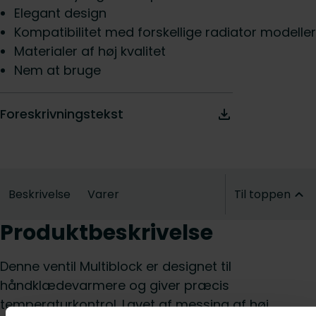
Elegant design
Kompatibilitet med forskellige radiator modeller
Materialer af høj kvalitet
Nem at bruge
Foreskrivningstekst
Beskrivelse
Varer
Til toppen
Produktbeskrivelse
Denne ventil Multiblock er designet til
håndklædevarmere og giver præcis
temperaturkontrol. Lavet af messing af høj