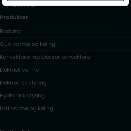
Produkter
Radiator
Gulv varme og køling
Konvektorer og blæser konvektorer
Elektrisk varme
Elektronisk styring
Hydronisk styring
Loft varme og køling