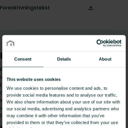
Foreskrivningstekst
Beskrivelse
Til toppen
Produktbeskrivelse
Consent
Details
About
Komplet system til fritstående radiatorer fra 2-4
sektioner op til 1000mm højde. Inkluderer
This website uses cookies
bundplade til færdige eller ufærdige gulve,
We use cookies to personalise content and ads, to
opretstående og bundstøtter med
provide social media features and to analyse our traffic.
sikkerhedsfastgørelse og anti-
We also share information about your use of our site with
vibrationsindsatser. Kun tilgængelig i hvid (RAL
our social media, advertising and analytics partners who
9016).
may combine it with other information that you’ve
provided to them or that they’ve collected from your use