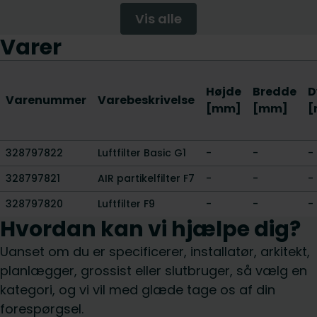
Vis alle
Varer
Højde
Bredde
D
Varenummer
Varebeskrivelse
[mm]
[mm]
[
328797822
Luftfilter Basic G1
-
-
-
328797821
AIR partikelfilter F7
-
-
-
328797820
Luftfilter F9
-
-
-
Hvordan kan vi hjælpe dig?
Uanset om du er specificerer, installatør, arkitekt,
planlægger, grossist eller slutbruger, så vælg en
kategori, og vi vil med glæde tage os af din
forespørgsel.