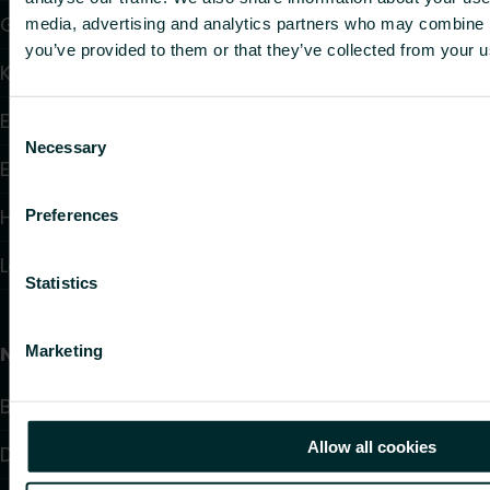
Gulv varme og køling
media, advertising and analytics partners who may combine it
you’ve provided to them or that they’ve collected from your us
Konvektorer og blæser konvektorer
Elektrisk varme
Consent
Necessary
Selection
Elektronisk styring
Hydronisk styring
Preferences
Loft varme og køling
Statistics
Nyttige links
Marketing
Beregningsværktøj
Allow all cookies
Downloads