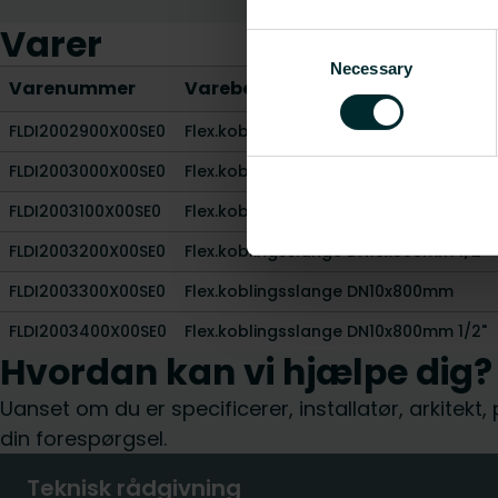
Varer
Consent
Necessary
Selection
Varenummer
Varebeskrivelse
FLDI2002900X00SE0
Flex.koblingsslange DN10x1000mm
FLDI2003000X00SE0
Flex.koblingsslange DN10x1000mm 1/2"
FLDI2003100X00SE0
Flex.koblingsslange DN10x500mm
FLDI2003200X00SE0
Flex.koblingsslange DN10x500mm 1/2"
FLDI2003300X00SE0
Flex.koblingsslange DN10x800mm
FLDI2003400X00SE0
Flex.koblingsslange DN10x800mm 1/2"
Hvordan kan vi hjælpe dig?
Uanset om du er specificerer, installatør, arkitekt
din forespørgsel.
Teknisk rådgivning