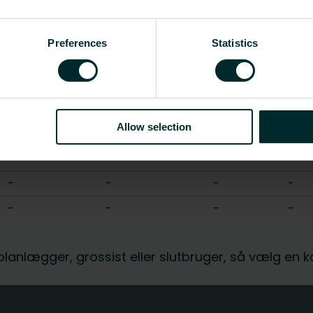
Preferences
Statistics
Længde [mm]
Vandindhold [l]
Vægt [kg]
CO2
-
-
-
-
-
-
-
-
Allow selection
-
-
-
-
-
-
-
-
-
-
-
-
-
-
-
-
, planlægger, grossist eller slutbruger, så vælg en 