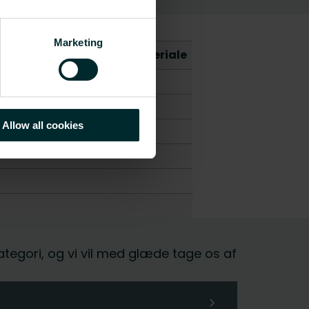
Marketing
/Kg ækvivalent pr. kg materiale
Allow all cookies
kategori, og vi vil med glæde tage os af