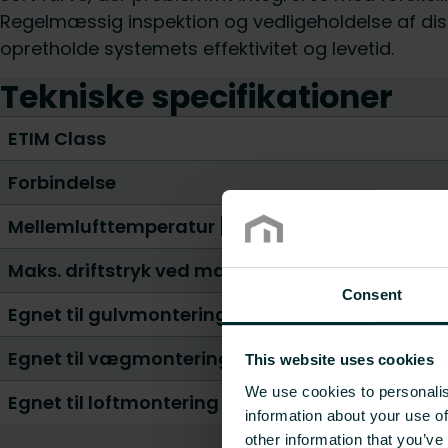
Regelmæssig inspektion og vedligeholdelse af dis
opretholde systemets effektivitet og levetid.
Tekniske specifikationer
ETIM Class
Forbindelse
Mellemlufttemperatur [°C]
Maks. driftstryk ved maks. mediumtemperatur 
Consent
Egnet til gulvmontering
Egnet til vægmontering
This website uses cookies
We use cookies to personalis
Egnet til loftmontering
information about your use of
other information that you’ve