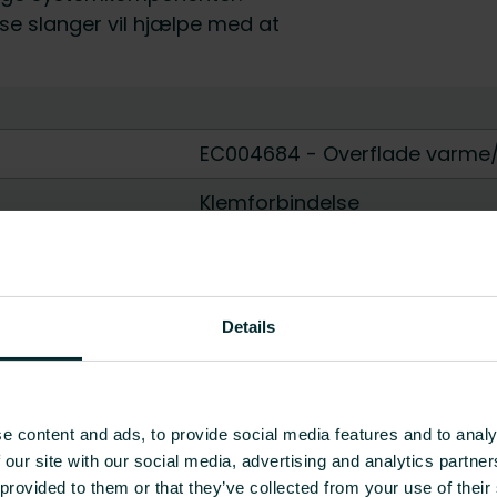
se slanger vil hjælpe med at
EC004684 - Overflade varme/k
Klemforbindelse
0 - 45
[bar]
8
Details
Nej
Nej
e content and ads, to provide social media features and to analy
Ja
 our site with our social media, advertising and analytics partn
 provided to them or that they’ve collected from your use of their
Vis alle