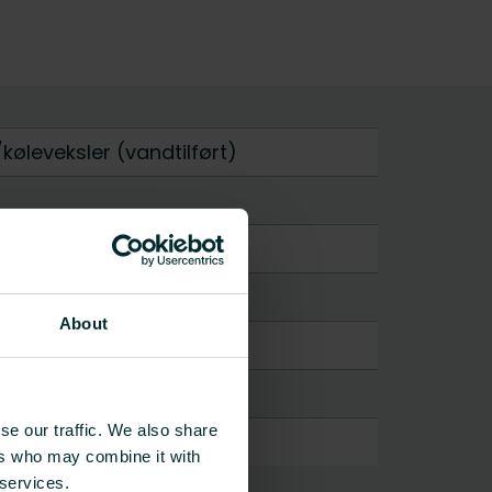
øleveksler (vandtilført)
About
se our traffic. We also share
ers who may combine it with
 services.