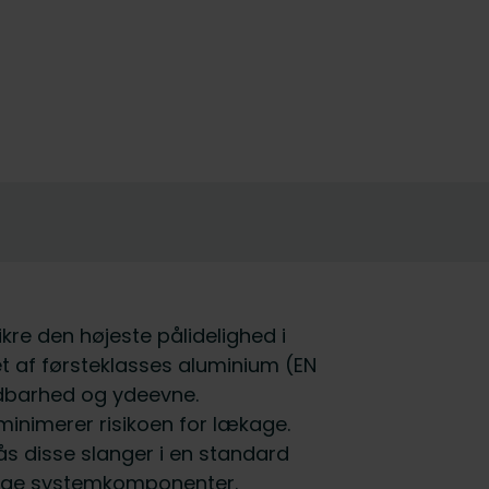
ikre den højeste pålidelighed i
t af førsteklasses aluminium (EN
ldbarhed og ydeevne.
 minimerer risikoen for lækage.
fås disse slanger i en standard
llige systemkomponenter.