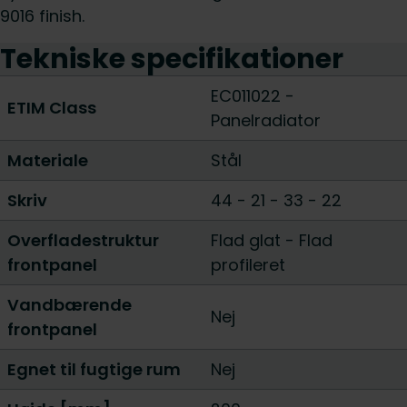
9016 finish.
Tekniske specifikationer
EC011022 -
ETIM Class
Panelradiator
Materiale
Stål
Skriv
44
-
21
-
33
-
22
Overfladestruktur
Flad glat
-
Flad
frontpanel
profileret
Vandbærende
Nej
frontpanel
Egnet til fugtige rum
Nej