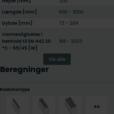
Højde [mm]
200
Længde [mm]
600
-
3000
Dybde [mm]
72
-
204
Varmeafgivelse i
henhold til EN 442 20
168
-
2023
°C - 55/45 [W]
Vis alle
Beregninger