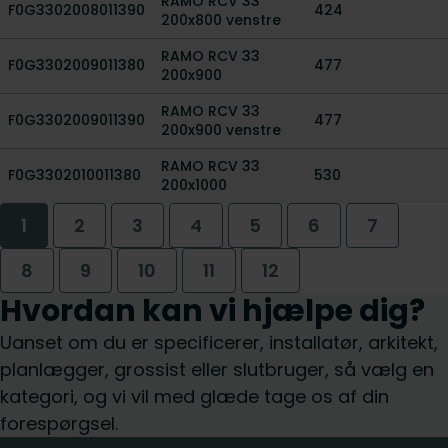
RAMO RCV 33
F0G3302008011390
424
200x800 venstre
RAMO RCV 33
F0G3302009011380
477
200x900
RAMO RCV 33
F0G3302009011390
477
200x900 venstre
RAMO RCV 33
F0G3302010011380
530
200x1000
1
2
3
4
5
6
7
8
9
10
11
12
Hvordan kan vi hjælpe dig?
Uanset om du er specificerer, installatør, arkitekt,
planlægger, grossist eller slutbruger, så vælg en
kategori, og vi vil med glæde tage os af din
forespørgsel.