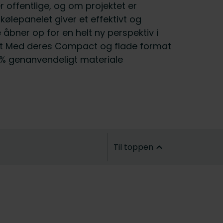
r offentlige, og om projektet er
lepanelet giver et effektivt og
bner op for en helt ny perspektiv i
det Med deres Compact og flade format
00 % genanvendeligt materiale
Til toppen