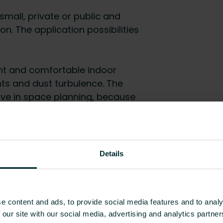
small, private or public and
n. The application possibilities
ent and comfortable indoor
hts and dust turbulence. The
ive in space planning, because
nstallations in the area of use.
ls fit perfectly into any interior
Details
e content and ads, to provide social media features and to analy
 our site with our social media, advertising and analytics partn
EC004684 - Overflade varme/k