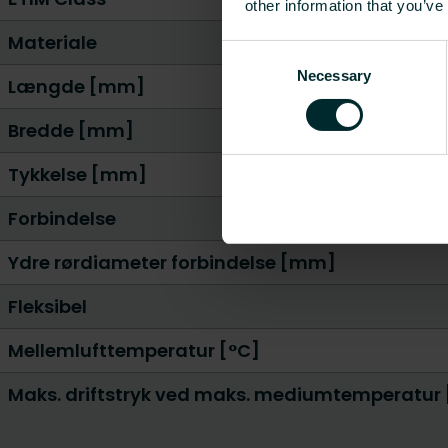
other information that you’ve
Materiale
Consent
Necessary
Selection
Længde [mm]
Bredde [mm]
Tykkelse [mm]
Forbindelse
Ydre rørdiameter forbindelse [mm]
Fleksibel
Mellemlufttemperatur [°C]
Maks. driftstryk ved maks. mediumtemperatur 