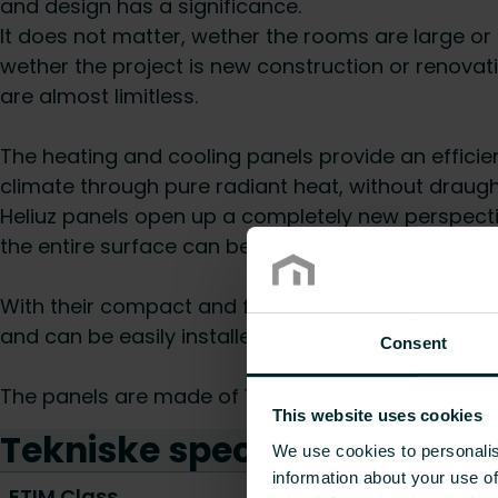
and design has a significance.
It does not matter, wether the rooms are large or 
wether the project is new construction or renovatio
are almost limitless.
The heating and cooling panels provide an effici
climate through pure radiant heat, without draug
Heliuz panels open up a completely new perspect
the entire surface can be used without disturbing i
With their compact and flat format, the ceiling pane
and can be easily installed.
Consent
The panels are made of 100 % recyclable material.
This website uses cookies
Tekniske specifikationer
We use cookies to personalis
information about your use of
ETIM Class