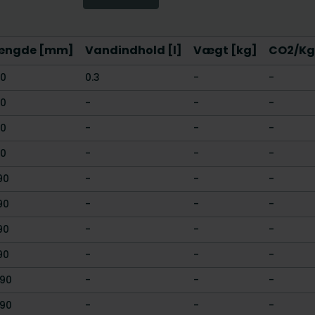
ængde [mm]
Vandindhold [l]
Vægt [kg]
CO2/Kg 
90
0.3
-
-
90
-
-
-
90
-
-
-
90
-
-
-
90
-
-
-
90
-
-
-
90
-
-
-
90
-
-
-
90
-
-
-
90
-
-
-