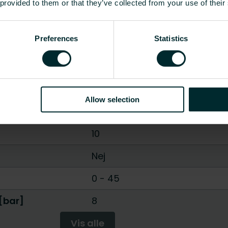
 provided to them or that they’ve collected from your use of their
Stål
Preferences
Statistics
190
-
2990
595
35
Allow selection
Klemforbindelse
10
Nej
0 - 45
[bar]
8
Vis alle