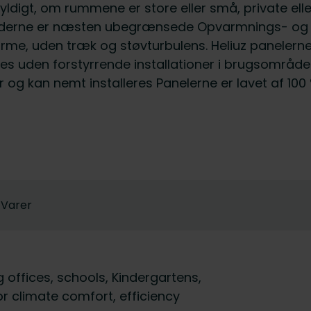
gyldigt, om rummene er store eller små, private elle
ederne er næsten ubegrænsede Opvarmnings- og kø
me, uden træk og støvturbulens. Heliuz panelerne å
ges uden forstyrrende installationer i brugsområ
iør og kan nemt installeres Panelerne er lavet af 1
Varer
 offices, schools, Kindergartens,
or climate comfort, efficiency