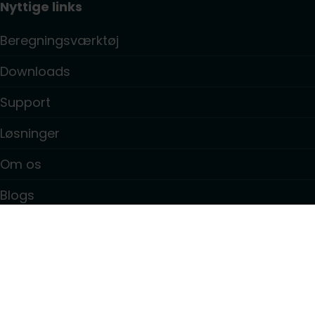
Nyttige links
Beregningsværktøj
Downloads
Support
Løsninger
Om os
Blogs
Kontakt
Information