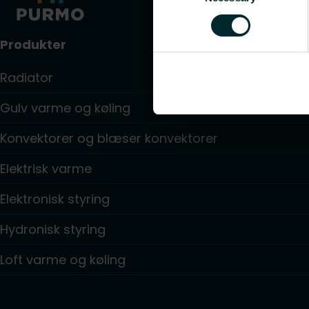
Produkter
Radiator
Gulv varme og køling
Konvektorer og blæser konvektorer
Elektrisk varme
Elektronisk styring
Hydronisk styring
Loft varme og køling