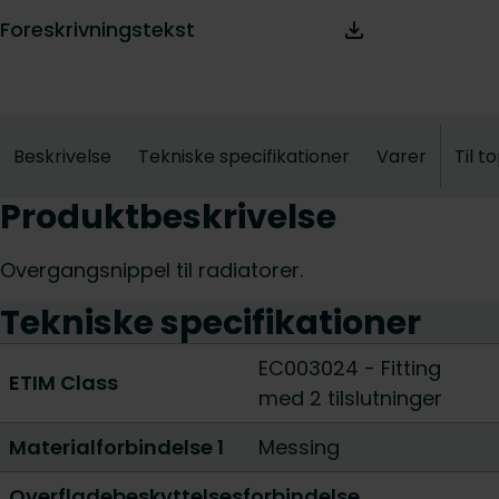
Foreskrivningstekst
Beskrivelse
Tekniske specifikationer
Varer
Til t
Produktbeskrivelse
Overgangsnippel til radiatorer.
Tekniske specifikationer
EC003024 - Fitting
ETIM Class
med 2 tilslutninger
Materialforbindelse 1
Messing
Overfladebeskyttelsesforbindelse