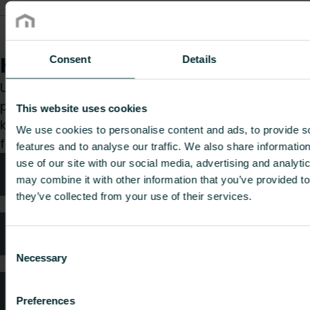
Skiftekobling
AZ08VESA81903500
-
-
G15xM22
Hvordan kan vi hjælpe dig?
Consent
Details
Uanset om du er specificerer, installatør, arkitekt,
planlægger, grossist eller slutbruger, så vælg en
This website uses cookies
kategori, og vi vil med glæde tage os af din
We use cookies to personalise content and ads, to provide s
forespørgsel.
features and to analyse our traffic. We also share informatio
use of our site with our social media, advertising and analyt
Teknisk rådgivning
may combine it with other information that you’ve provided to
they’ve collected from your use of their services.
Ofte stillede spørgsmål
Consent
Necessary
Selection
Kundeservice
Preferences