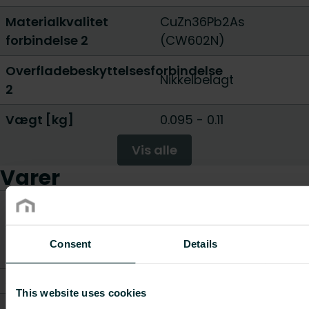
Materialkvalitet
CuZn36Pb2As
forbindelse 2
(CW602N)
Overfladebeskyttelsesforbindelse
Nikkelbelagt
2
Vægt [kg]
0.095
-
0.11
Vis alle
Varer
Længde
Væg
Varenummer
Varebeskrivelse
[mm]
[kg]
Consent
Details
AZ08VE6092260000
Lige kobling R3/8
-
0.095
This website uses cookies
AZ08VE6092340000
Lige kobling R1/2
-
0.11