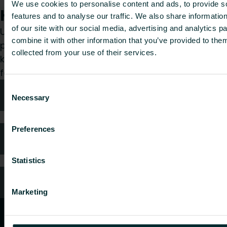
We use cookies to personalise content and ads, to provide s
Hvordan kan vi hjælpe dig?
features and to analyse our traffic. We also share informatio
of our site with our social media, advertising and analytics 
Uanset om du er specificerer, installatør, arkitekt,
combine it with other information that you’ve provided to them
planlægger, grossist eller slutbruger, så vælg en
collected from your use of their services.
kategori, og vi vil med glæde tage os af din
forespørgsel.
Consent
Teknisk rådgivning
Necessary
Selection
Preferences
Ofte stillede spørgsmål
Statistics
Kundeservice
Marketing