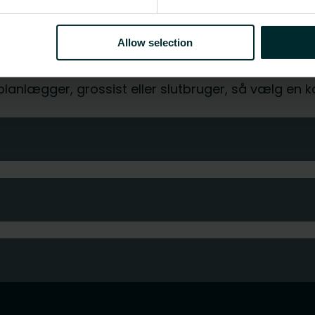
CO2/Kg ækvivalent pr. kg materiale
-
Allow selection
, planlægger, grossist eller slutbruger, så vælg en 