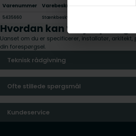
Varenummer
Varebeskrivelse
Vægt [kg]
5435660
Stænkbeskyttelse KDN IP44
0.09
Hvordan kan vi hjælpe dig?
Uanset om du er specificerer, installatør, arkitekt
din forespørgsel.
Teknisk rådgivning
Ofte stillede spørgsmål
Kundeservice