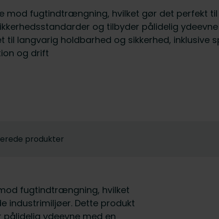
else mod fugtindtrængning, hvilket gør det perfekt
e sikkerhedsstandarder og tilbyder pålidelig ydee
til langvarig holdbarhed og sikkerhed, inklusive sp
tion og drift
terede produkter
e mod fugtindtrængning, hvilket
 industrimiljøer. Dette produkt
r pålidelig ydeevne med en