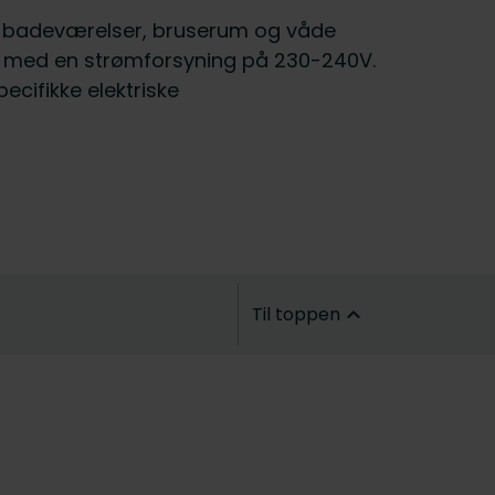
 til badeværelser, bruserum og våde
vne med en strømforsyning på 230-240V.
ecifikke elektriske
Til toppen