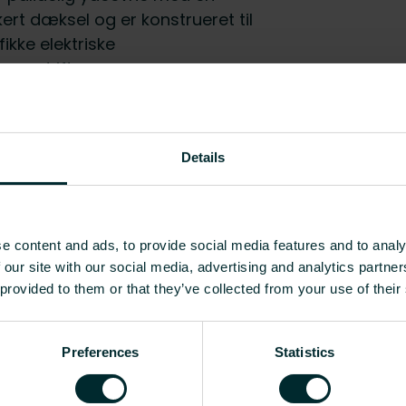
rt dæksel og er konstrueret til
ikke elektriske
n og drift.
EC002498 - Tilbehør til lavs
Details
240
880
e content and ads, to provide social media features and to analy
184
 our site with our social media, advertising and analytics partn
 provided to them or that they’ve collected from your use of their
0.09
Vis alle
Preferences
Statistics