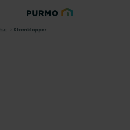
ehør
Stænklapper