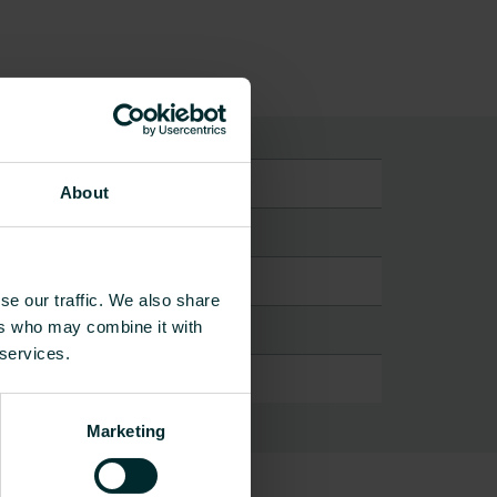
pændingsbrydere
About
se our traffic. We also share
ers who may combine it with
 services.
Marketing