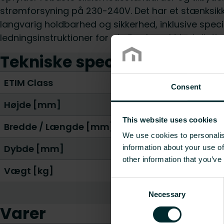
strømforsyning på 230-240V. Det har et stænksikke
langvarig holdbarhed og sikkerhed, inklusive specif
ledningsinstruktioner for at sikre korrekt installatio
Tekniske specifikationer
ETIM Class
Consent
Højde [mm]
This website uses cookies
Bredde / Længde [mm]
We use cookies to personalis
Dybde [mm]
information about your use of
other information that you’ve
Vægt [kg]
Consent
Necessary
Selection
Varer