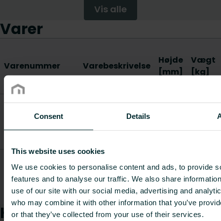
Vis alle
Varer
Højde
Vægt
Varenummer
Varebeskrivelse
[mm]
[kg]
RadPak 6,
Ventilpakke til
Consent
Details
FZ9L6000600X00SE0
tilslutning fra væg
-
-
til radiatoren, cc
40 ti
This website uses cookies
RadPak 7,
Ventilpakke til
We use cookies to personalise content and ads, to provide s
FZ9L6000700X00SE0
tilslutning fra gulv
-
-
features and to analyse our traffic. We also share informatio
til radiatoren, cc
use of our site with our social media, advertising and analyti
40 t
who may combine it with other information that you’ve provi
Hvordan kan vi hjælpe dig?
or that they’ve collected from your use of their services.