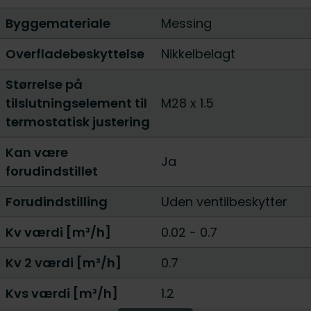
Byggemateriale
Messing
Overfladebeskyttelse
Nikkelbelagt
Størrelse på
tilslutningselement til
M28 x 1.5
termostatisk justering
Kan være
Ja
forudindstillet
Forudindstilling
Uden ventilbeskytter
Kv værdi [m³/h]
0.02 - 0.7
Kv 2 værdi [m³/h]
0.7
Kvs værdi [m³/h]
1.2