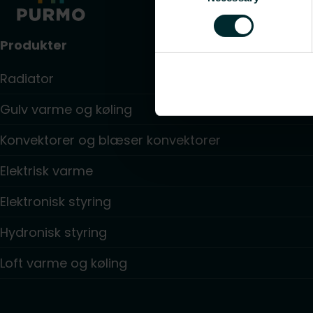
Produkter
Radiator
Gulv varme og køling
Konvektorer og blæser konvektorer
Elektrisk varme
Elektronisk styring
Hydronisk styring
Loft varme og køling