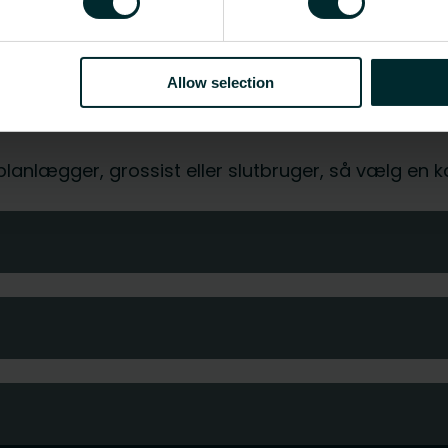
CO2/Kg ækvivalent pr. kg materiale
Allow selection
-
, planlægger, grossist eller slutbruger, så vælg en 