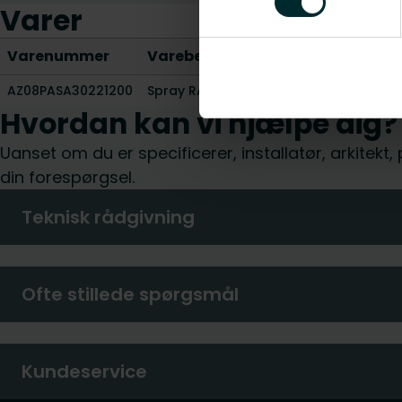
Varer
Varenummer
Varebeskrivelse
Vægt [kg]
AZ08PASA30221200
Spray RAL 9016 – 400 ml
0.4
Hvordan kan vi hjælpe dig?
Uanset om du er specificerer, installatør, arkitekt
din forespørgsel.
Teknisk rådgivning
Ofte stillede spørgsmål
Kundeservice