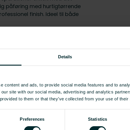
ig påføring med hurtigtørrende
fessionel finish. Ideel til både
EC001899 - Lakstift / lakspray
Details
Aluminium
9016
e content and ads, to provide social media features and to analy
Nej
 our site with our social media, advertising and analytics partn
400
 provided to them or that they’ve collected from your use of their
0.4
Preferences
Statistics
Vis alle