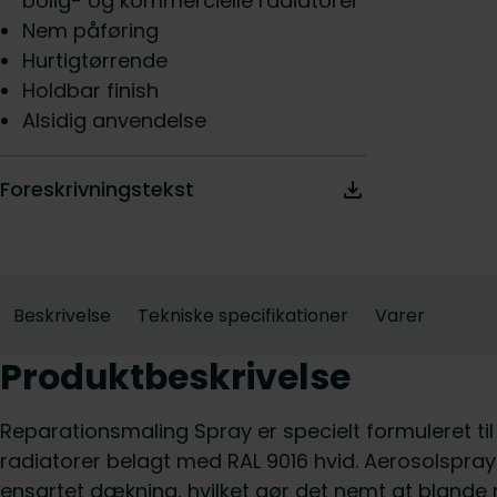
bolig- og kommercielle radiatorer
Nem påføring
Hurtigtørrende
Holdbar finish
Alsidig anvendelse
Foreskrivningstekst
Beskrivelse
Tekniske specifikationer
Varer
Produktbeskrivelse
Reparationsmaling Spray er specielt formuleret ti
radiatorer belagt med RAL 9016 hvid. Aerosolspray
ensartet dækning, hvilket gør det nemt at blande