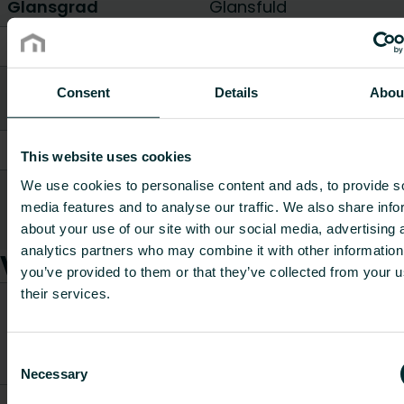
Glansgrad
Glansfuld
Højde [mm]
290
Bredde / Længde
Consent
Details
Abou
265
[mm]
Dybde [mm]
385
This website uses cookies
We use cookies to personalise content and ads, to provide s
Vægt [kg]
0.781
media features and to analyse our traffic. We also share info
Vis alle
about your use of our site with our social media, advertising 
analytics partners who may combine it with other information
Varer
you’ve provided to them or that they’ve collected from your u
their services.
CO2/Kg
Vægt
ækvivalen
Varenummer
Varebeskrivelse
[kg]
pr. kg
Consent
materiale
Necessary
Selection
5830011
Nila TH-C
0.781
-