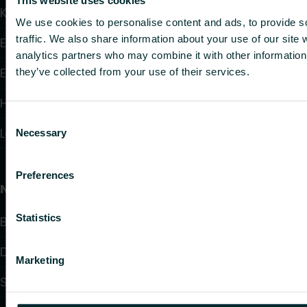
This website uses cookies
Konvektorer og blæser konvektorer
We use cookies to personalise content and ads, to provide s
traffic. We also share information about your use of our site 
Elektrisk varme
analytics partners who may combine it with other information 
Elektronisk styring
they’ve collected from your use of their services.
Hydronisk styring
Consent
Loft varme og køling
Necessary
Selection
Preferences
Nyttige links
Statistics
Beregningsværktøj
Downloads
Marketing
Support