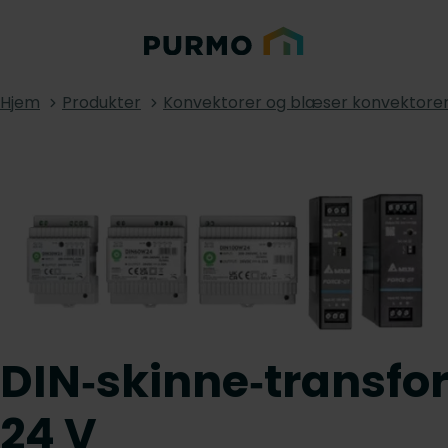
Hjem
Produkter
Konvektorer og blæser konvektore
DIN‑skinne‑transfo
24 V