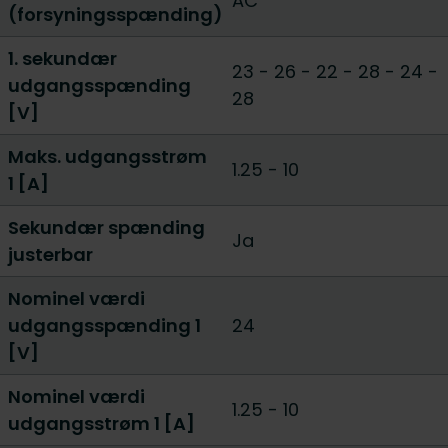
AC
(forsyningsspænding)
1. sekundær
23 - 26
-
22 - 28
-
24 -
udgangsspænding
28
[V]
Maks. udgangsstrøm
1.25
-
10
1 [A]
Sekundær spænding
Ja
justerbar
Nominel værdi
udgangsspænding 1
24
[V]
Nominel værdi
1.25
-
10
udgangsstrøm 1 [A]