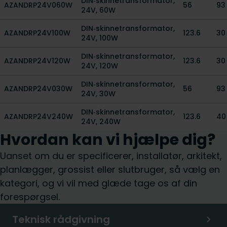
DIN‑skinnetransformator,
AZANDRP24V060W
56
93
24V, 60W
DIN‑skinnetransformator,
AZANDRP24V100W
123.6
30
24V, 100W
DIN‑skinnetransformator,
AZANDRP24V120W
123.6
30
24V, 120W
DIN‑skinnetransformator,
AZANDRP24V030W
56
93
24V, 30W
DIN‑skinnetransformator,
AZANDRP24V240W
123.6
40
24V, 240W
Hvordan kan vi hjælpe dig?
Uanset om du er specificerer, installatør, arkitekt,
planlægger, grossist eller slutbruger, så vælg en
kategori, og vi vil med glæde tage os af din
forespørgsel.
Teknisk rådgivning