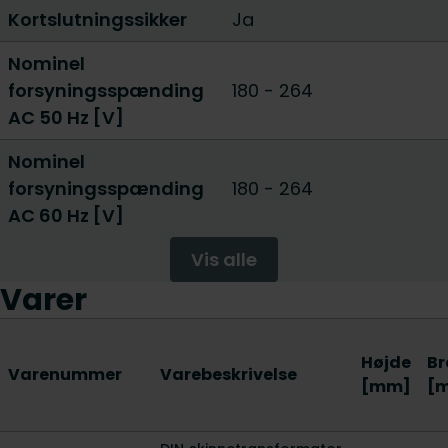
Kortslutningssikker
Ja
Nominel
forsyningsspænding
180 - 264
AC 50 Hz [V]
Nominel
forsyningsspænding
180 - 264
AC 60 Hz [V]
Vis alle
Varer
Højde
Br
Varenummer
Varebeskrivelse
[mm]
[