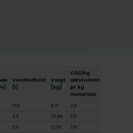
CO2/Kg
bde
Vandindhold
Vægt
ækvivalent
m]
[l]
[kg]
pr. kg
materiale
1.53
8.71
2.8
4.4
23.68
2.8
2.2
12.34
2.8