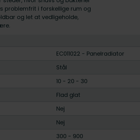
 steder, hvor snavs og bakterier
es problemfrit i forskellige rum og
ldbar og let at vedligeholde,
ære.
EC011022 - Panelradiator
Stål
10
-
20
-
30
Flad glat
Nej
Nej
300
-
900