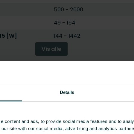
500
-
2600
49
-
154
/45 [W]
144
-
1442
Vis alle
Details
e content and ads, to provide social media features and to analy
 our site with our social media, advertising and analytics partn