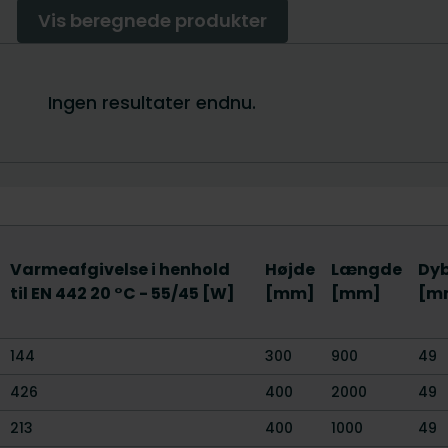
Varmeafgivelse i henhold
Højde
Længde
Dy
til EN 442 20 °C - 55/45 [W]
[mm]
[mm]
[m
144
300
900
49
426
400
2000
49
213
400
1000
49