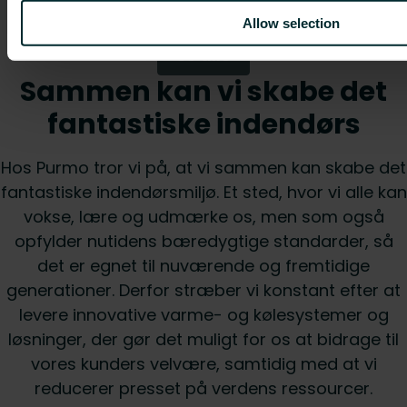
Allow selection
Se alle
Sammen kan vi skabe det
fantastiske indendørs
Hos Purmo tror vi på, at vi sammen kan skabe det
fantastiske indendørsmiljø. Et sted, hvor vi alle kan
vokse, lære og udmærke os, men som også
opfylder nutidens bæredygtige standarder, så
det er egnet til nuværende og fremtidige
generationer. Derfor stræber vi konstant efter at
levere innovative varme- og kølesystemer og
løsninger, der gør det muligt for os at bidrage til
vores kunders velvære, samtidig med at vi
reducerer presset på verdens ressourcer.