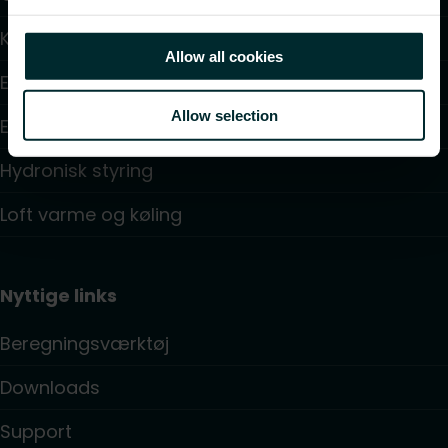
Konvektorer og blæser konvektorer
Allow all cookies
Elektrisk varme
Allow selection
Elektronisk styring
Hydronisk styring
Loft varme og køling
Nyttige links
Beregningsværktøj
Downloads
Support